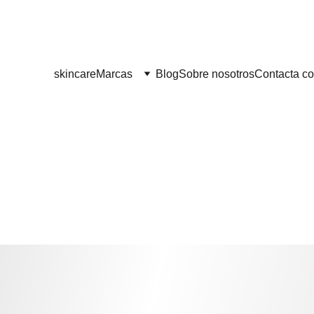
¡¡ENVÍO GRATIS A PARTIR DE 60 EUROS!! 
skincare
Marcas
Blog
Sobre nosotros
Contacta co