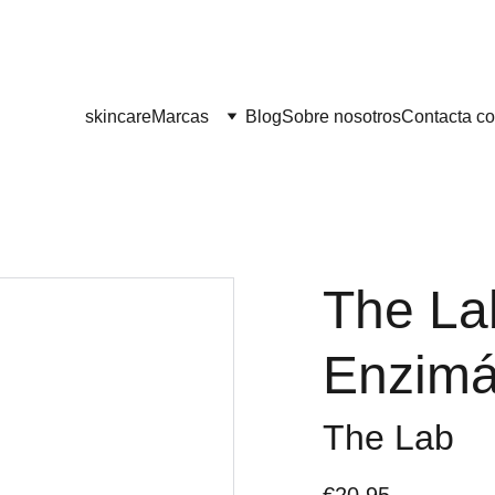
¡¡ENVÍO GRATIS A PARTIR DE 60 EUROS!! 
skincare
Marcas
Blog
Sobre nosotros
Contacta co
The La
Enzimá
The Lab