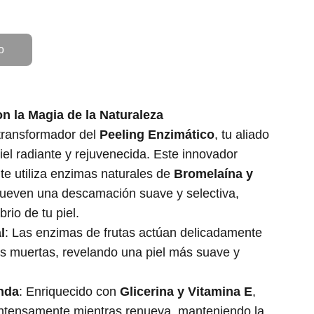
o
n la Magia de la Naturaleza
transformador del
Peeling Enzimático
, tu aliado
iel radiante y rejuvenecida. Este innovador
nte utiliza enzimas naturales de
Bromelaína y
ueven una descamación suave y selectiva,
brio de tu piel.
l
: Las enzimas de frutas actúan delicadamente
as muertas, revelando una piel más suave y
nda
: Enriquecido con
Glicerina y Vitamina E
,
 intensamente mientras renueva, manteniendo la