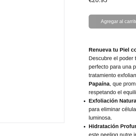
€20.95
Agregar al carrit
Renueva tu Piel co
Descubre el poder 
perfecto para una p
tratamiento exfolia
Papaína
, que prom
respetando el equili
Exfoliación Natura
para eliminar célul
luminosa.
Hidratación Profu
este peeling nutre