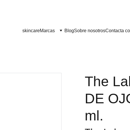
¡¡ENVÍO GRATIS A PARTIR DE 60 EUROS!! 
skincare
Marcas
Blog
Sobre nosotros
Contacta co
The L
DE OJ
ml.