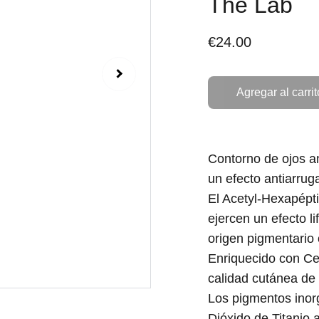
The Lab
€24.00
Agregar al carrit
Contorno de ojos an
un efecto antiarrug
El Acetyl-Hexapépt
ejercen un efecto lif
origen pigmentario
Enriquecido con Cen
calidad cutánea de 
Los pigmentos inorg
Dióxido de Titanio 