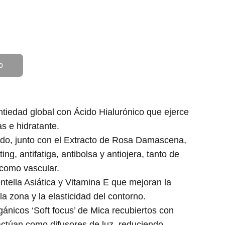
o
tiedad global con Ácido Hialurónico que ejerce
as e hidratante.
ido, junto con el Extracto de Rosa Damascena,
ting, antifatiga, antibolsa y antiojera, tanto de
 como vascular.
tella Asiática y Vitamina E que mejoran la
la zona y la elasticidad del contorno.
ánicos ‘Soft focus’ de Mica recubiertos con
actúan como difusores de luz, reduciendo