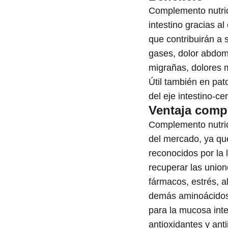
Complemento nutrici
intestino gracias a
que contribuirán a 
gases, dolor abdomi
migrañas, dolores 
Útil también en pato
del eje intestino-ce
Ventaja compe
Complemento nutric
del mercado, ya que
reconocidos por la l
recuperar las union
fármacos, estrés, 
demás aminoácidos, 
para la mucosa inte
antioxidantes y ant