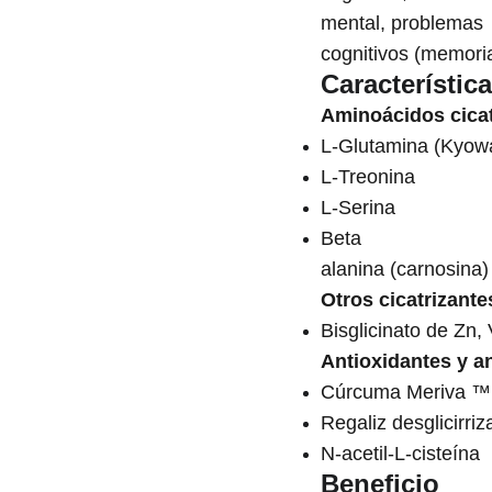
mental, problemas
cognitivos (memori
Característic
Aminoácidos cicat
L-Glutamina (Kyow
L-Treonina
L-Serina
Beta
alanina (carnosina)
Otros cicatrizante
Bisglicinato de Zn,
Antioxidantes y an
Cúrcuma Meriva ™ 
Regaliz desglicirri
N-acetil-L-cisteína
Beneficio