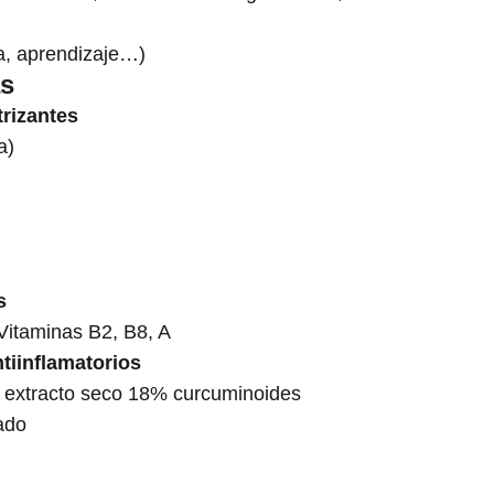
a, aprendizaje…)
as
rizantes
a)
s
 Vitaminas B2, B8, A
tiinflamatorios
extracto seco 18% curcuminoides
zado