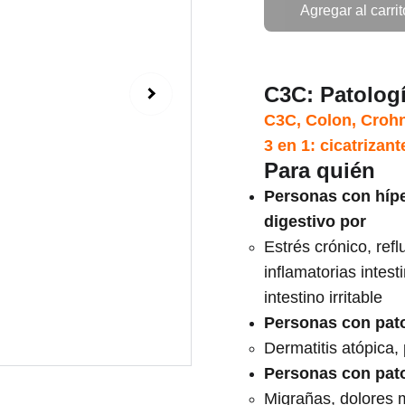
Agregar al carrit
C3C: Patologí
C3C, Colon, Crohn,
3 en 1: cicatrizant
Para quién
Personas con hípe
digestivo por
Estrés crónico, ref
inflamatorias intest
intestino irritable
Personas con patol
Dermatitis atópica,
Personas con pato
Migrañas, dolores m