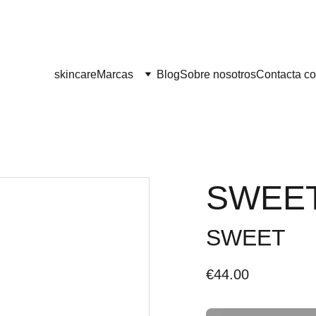
¡¡ENVÍO GRATIS A PARTIR DE 60 EUROS!! 
skincare
Marcas
Blog
Sobre nosotros
Contacta co
SWEET 
SWEET
€44.00