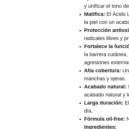
y unificar el tono de
Matifica:
El Ácido L
la piel con un acab
Protección antiox
radicales libres y p
Fortalece la funci
la barrera cutánea, 
agresiones externa
Alta cobertura:
Uni
manchas y ojeras.
Acabado natural:
S
acabado natural y 
Larga duración:
El
día.
Fórmula oil-free:
N
Ingredientes: