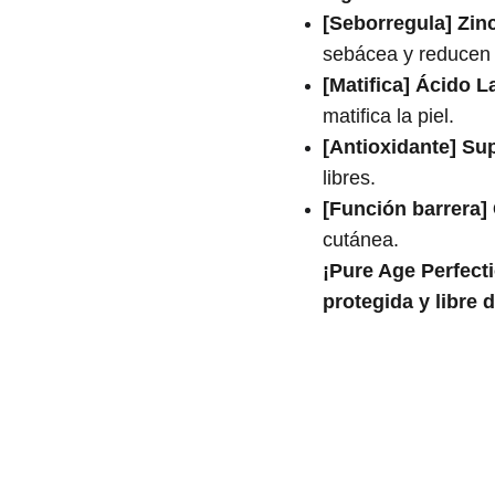
[Seborregula] Zin
sebácea y reducen 
[Matifica] Ácido L
matifica la piel.
[Antioxidante] Su
libres.
[Función barrera]
cutánea.
¡Pure Age Perfectio
protegida y libre d