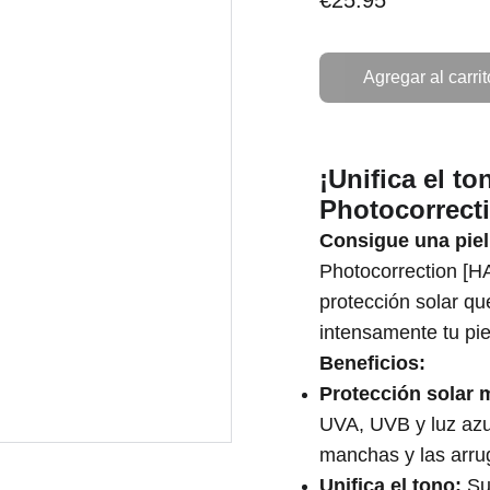
€25.95
Agregar al carrit
¡Unifica el to
Photocorrecti
Consigue una piel
Photocorrection [HA 
protección solar qu
intensamente tu pie
Beneficios:
Protección solar 
UVA, UVB y luz azul
manchas y las arru
Unifica el tono:
Su 