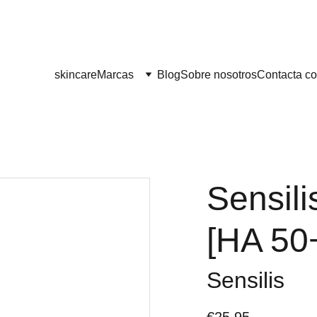
¡¡ENVÍO GRATIS A PARTIR DE 60 EUROS!! 
skincare
Marcas
Blog
Sobre nosotros
Contacta co
Sensili
[HA 50+
Sensilis