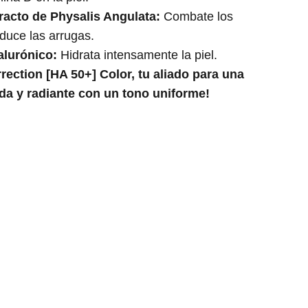
racto de Physalis Angulata:
Combate los
educe las arrugas.
alurónico:
Hidrata intensamente la piel.
rection [HA 50+] Color, tu aliado para una
ida y radiante con un tono uniforme!
Contacta con nosotros
Términos y condiciones