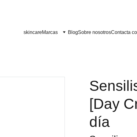
¡¡ENVÍO GRATIS A PARTIR DE 60 EUROS!! 
skincare
Marcas
Blog
Sobre nosotros
Contacta co
Sensili
[Day C
día