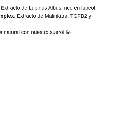
: Extracto de Lupinus Albus, rico en lupeol.
omplex
: Extracto de Malinkara, TGFB2 y
a natural con nuestro suero! 💫
Contacta con nosotros
Términos y condiciones
Política de Privacidad