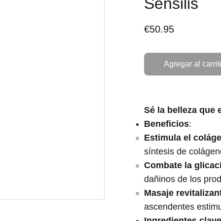
Sensilis
€50.95
Agregar al carrit
Sé la belleza que
Beneficios
:
Estimula el colág
síntesis de colágeno
Combate la glicac
dañinos de los prod
Masaje revitalizan
ascendentes estimul
Ingredientes clav