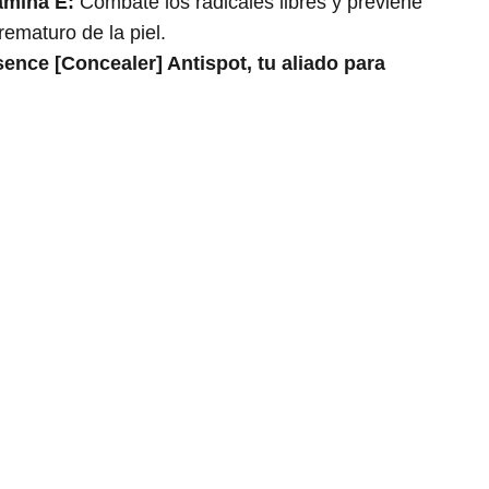
amina E:
Combate los radicales libres y previene
rematuro de la piel.
ence [Concealer] Antispot, tu aliado para
Contacta con nosotros
Términos y condiciones
Política de Privacidad