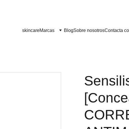
¡¡ENVÍO GRATIS A PARTIR DE 60 EUROS!! 
skincare
Marcas
Blog
Sobre nosotros
Contacta co
Sensil
[Concea
CORRE