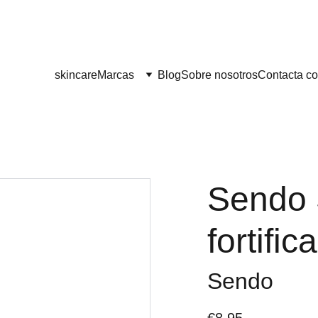
¡¡ENVÍO GRATIS A PARTIR DE 60 EUROS!! 
skincare
Marcas
Blog
Sobre nosotros
Contacta co
Sendo
fortifi
Sendo