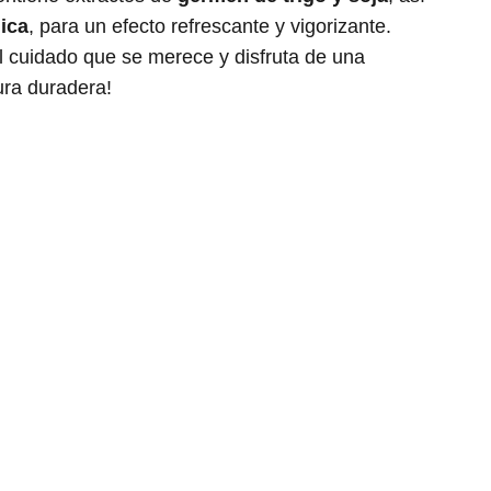
ica
, para un efecto refrescante y vigorizante.
el cuidado que se merece y disfruta de una
ura duradera!
Contacta con nosotros
Términos y condiciones
Política de Privacidad