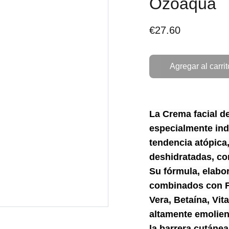
Ozoaqua
€27.60
Agregar al carrit
La Crema facial d
especialmente ind
tendencia atópica,
deshidratadas, co
Su fórmula, elabo
combinados con Fa
Vera, Betaína, Vit
altamente emolient
la barrera cutánea