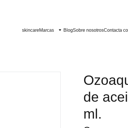
¡¡ENVÍO GRATIS A PARTIR DE 60 EUROS!! 
skincare
Marcas
Blog
Sobre nosotros
Contacta co
Ozoaqu
de ace
ml.