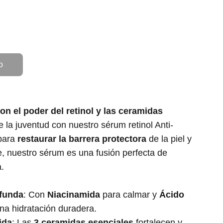
o
con el poder del retinol y las ceramidas
e la juventud con nuestro sérum retinol Anti-
para
restaurar la barrera protectora
de la piel y
, nuestro sérum es una fusión perfecta de
a.
funda
: Con
Niacinamida
para calmar y
Ácido
na hidratación duradera.
ida
: Las
3 ceramidas esenciales
fortalecen y