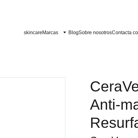
¡¡ENVÍO GRATIS A PARTIR DE 60 EUROS!! 
skincare
Marcas
Blog
Sobre nosotros
Contacta co
CeraVe
Anti-m
Resurf