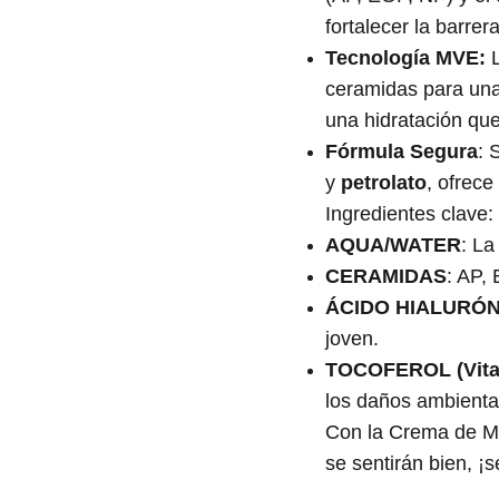
fortalecer la barrera
Tecnología MVE:
L
ceramidas para una
una hidratación qu
Fórmula Segura
: 
y
petrolato
, ofrece
Ingredientes clave:
AQUA/WATER
: La
CERAMIDAS
: AP,
ÁCIDO HIALURÓ
joven.
TOCOFEROL (Vita
los daños ambienta
Con la Crema de M
se sentirán bien, ¡s