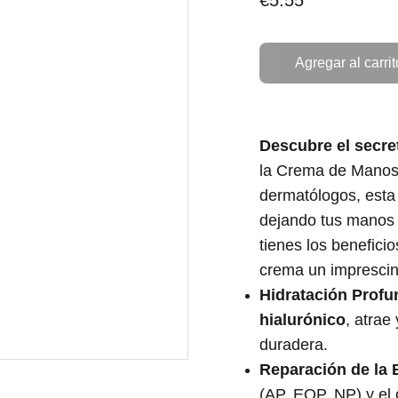
€5.55
Agregar al carrit
Descubre el secr
la Crema de Manos
dermatólogos, esta
dejando tus manos 
tienes los benefici
crema un imprescind
Hidratación Profu
hialurónico
, atrae
duradera.
Reparación de la 
(AP, EOP, NP) y el 