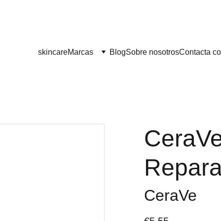
¡¡ENVÍO GRATIS A PARTIR DE 60 EUROS!! 
skincare
Marcas
Blog
Sobre nosotros
Contacta co
CeraV
Repara
CeraVe