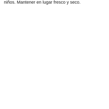
niños. Mantener en lugar fresco y seco.
Rosario Meroño
Política de Privacidad
Contacta con nosotros
Términos y condiciones
¡Encuentra más de 18.000 productos en 