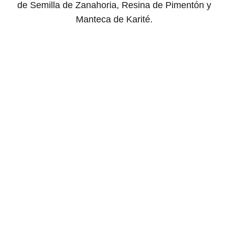
de Semilla de Zanahoria, Resina de Pimentón y
Manteca de Karité.
Rosario Meroño
Política de Privacidad
Contacta con nosotros
Términos y condiciones