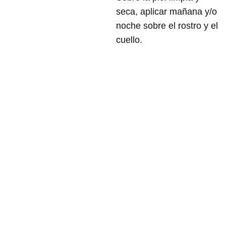
seca, aplicar mañana y/o
noche sobre el rostro y el
cuello.
Contacta 
Rosari
con nosotros
o 
Meroñ
o